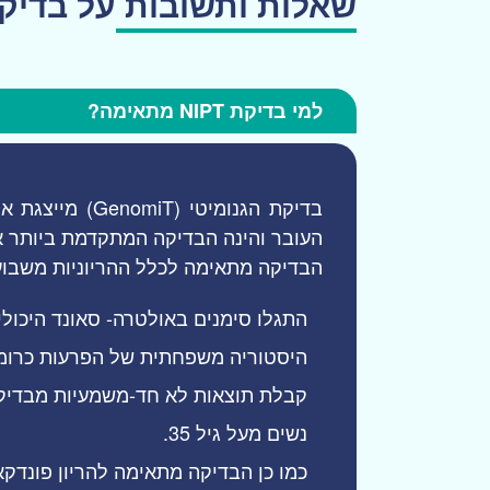
שאלות ותשובות על בדיק
למי בדיקת NIPT מתאימה?
בדיקת הגנומיטי (
GenomiT
) מייצגת א
העובר והינה הבדיקה המתקדמת ביותר אש
הבדיקה מתאימה לכלל ההריוניות משבוע 10 של ההיריון ולנשים בקבוצת סיכון כגו
התגלו סימנים באולטרה- סאונד היכולי
היסטוריה משפחתית של הפרעות כרומו
קבלת תוצאות לא חד-משמעיות מבדיק
נשים מעל גיל 35.
כמו כן הבדיקה מתאימה להריון פונדקא